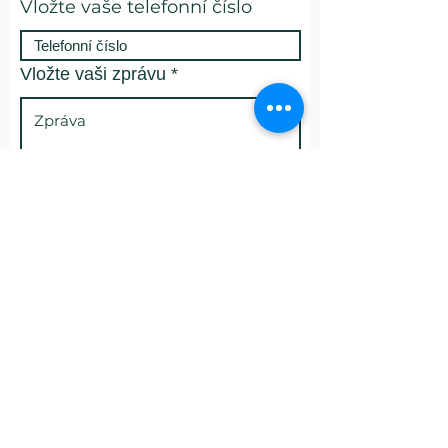
Vložte vaše telefonní číslo
Vložte vaši zprávu
Souhlas se zpracováním osobních
údajů.
GDPR
retextil@dimatex.cz
Odeslat
Kristýna Jelínková
Projektový manažer VIVE TEXCELLENCE