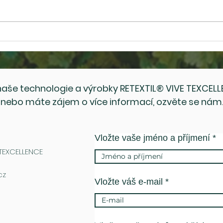
Nový katalog RETEXTIL®
Potk
VIVE TEXCELLENCE:
Odpa
Objevte udržitelné inovace
pro rok 2026
aše technologie a výrobky RETEXTIL® VIVE TEXCELLE
nebo máte zájem o více informací, ozvěte se nám
Vložte vaše jméno a příjmení
 TEXCELLENCE
cz
Vložte váš e-mail