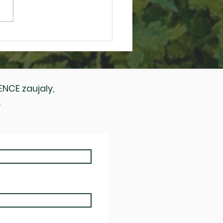
ejme se na konferenci
dy a obce 2026!
NCE zaujaly,
.