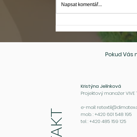
Napsat komentář...
Dimatex ve spolupráci s TUL
vyvinul prototyp venkovní
posilovny z recyklovaného
textilu a plastu!
Pokud Vás n
Kristýna Jelínková
Projektový manažer VIVE
e-mail:
retextil@dimatex.
mob. : +420 601 548 195
tel. : +420 485 159 125