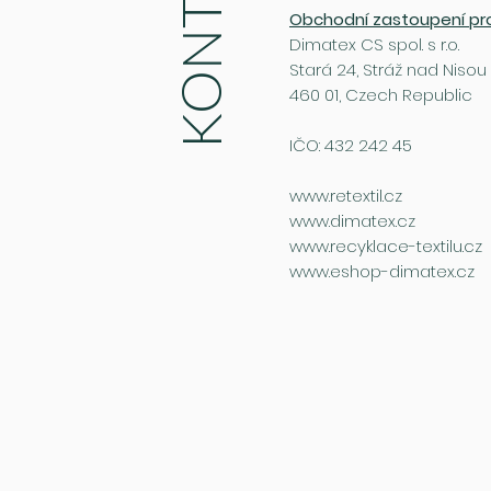
KONTAKT
Obchodní zastoupení pr
Dimatex CS spol. s r.o.
Stará 24, Stráž nad Nisou
460 01, Czech Republic
IČO: 432 242 45
www.retextil.cz
www.dimatex.cz
www.recyklace-textilu.cz
www.eshop-dimatex.cz