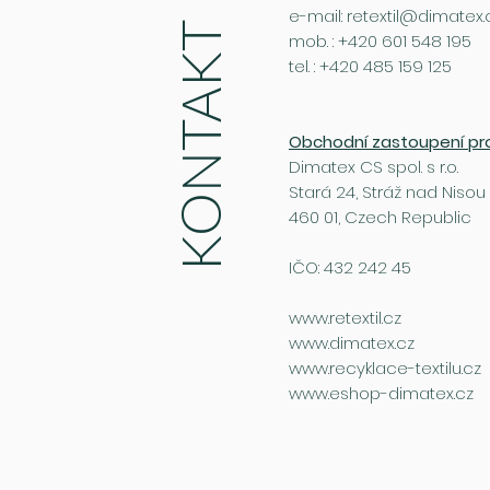
e-mail:
retextil@dimatex.
KONTAKT
mob. : +420 601 548 195
tel. : +420 485 159 125
Obchodní zastoupení pr
Dimatex CS spol. s r.o.
Stará 24, Stráž nad Nisou
460 01, Czech Republic
IČO: 432 242 45
www.retextil.cz
www.dimatex.cz
www.recyklace-textilu.cz
www.eshop-dimatex.cz