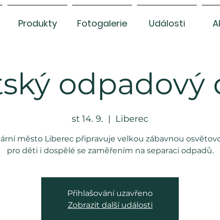
Produkty
Fotogalerie
Události
A
ský odpadový
st 14. 9.
  |  
Liberec
ární město Liberec připravuje velkou zábavnou osvětov
pro děti i dospělé se zaměřením na separaci odpadů.
Přihlašování uzavřeno
Zobrazit další události