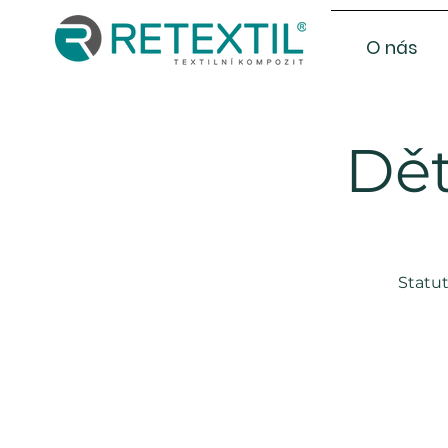
O nás
Dět
Statut