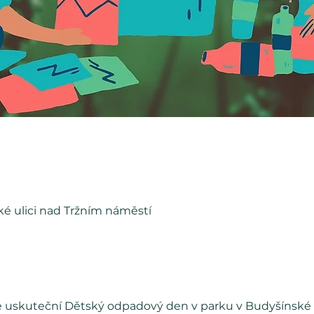
ké ulici nad Tržním náměstí
se uskuteční Dětský odpadový den v parku v Budyšínské ul