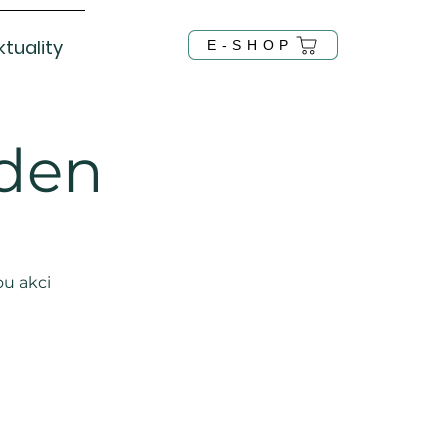
ktuality
E-SHOP
 den
ou akci