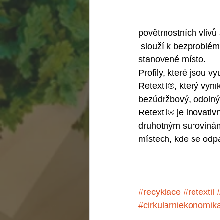
povětrnostních vlivů 
 slouží k bezproblémovému vrácení kontejneru na 
stanovené místo.
Profily, které jsou vy
Retextil®, který vyni
bezúdržbový, odolný,
Retextil® je inovativn
druhotným surovinám.
místech, kde se odp
#recyklace
#retextil
#cirkularniekonomik