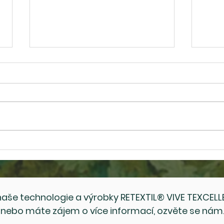
Nový katalog RETEXTIL®
Potk
VIVE TEXCELLENCE:
Odpa
Objevte udržitelné inovace
pro rok 2026
aše technologie a výrobky RETEXTIL® VIVE TEXCELLE
nebo máte zájem o více informací, ozvěte se nám