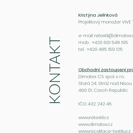
Kristýna Jelínková
Projektový manažer VIVE
e-mail:
retextil@dimatex.
KONTAKT
mob. : +420 601 548 195
tel. : +420 485 159 125
Obchodní zastoupení pr
Dimatex CS spol. s r.o.
Stará 24, Stráž nad Nisou
460 01, Czech Republic
IČO: 432 242 45
www.retextil.cz
www.dimatex.cz
www.recyklace-textilu.cz