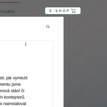
ktuality
E-SHOP
, jak vymezit 
imentu jsme 
rová stání či 
h kontejnerů. 
 nainstalovat 