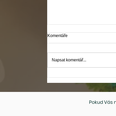
Komentáře
Napsat komentář...
Dimatex ve spolupráci s TUL
vyvinul prototyp venkovní
posilovny z recyklovaného
textilu a plastu!
Pokud Vás n