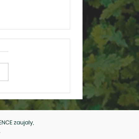
ejme se na konferenci
dy a obce 2026!
NCE zaujaly,
.