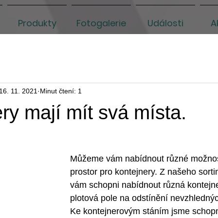
Produkty
Fotogalerie
Události
A
16. 11. 2021
Minut čtení: 1
ery mají mít svá místa.
Můžeme vám nabídnout různé možnosti
prostor pro kontejnery. Z našeho sort
vám schopni nabídnout různá kontejne
plotová pole na odstínění nevzhlednýc
Ke kontejnerovým stáním jsme schopni