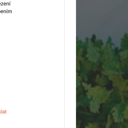
ezení 
bením 
lat