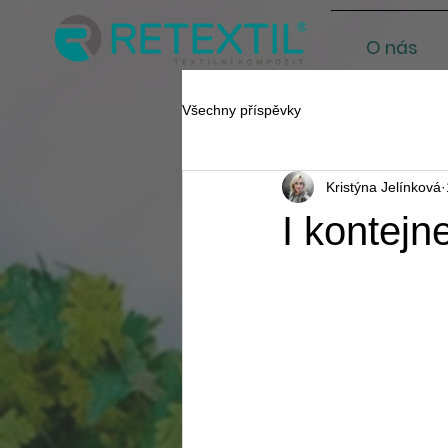
O nás
Všechny příspěvky
Kristýna Jelínková
I kontejn